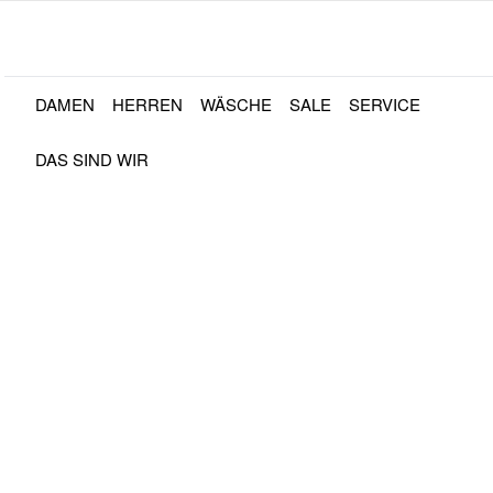
Häuser
09371/99645
Direkt zum Inhalt
DAMEN
HERREN
WÄSCHE
SALE
SERVICE
DAS SIND WIR
Home
/
Wäsche
EINKAUFEN NACH