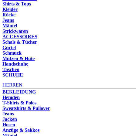
Shirts & Tops
Kleider
Röcke
Jeans
Mäntel
Strickwaren
ACCESSOIRES
Schals & Tücher
Gürtel
Schmuck
Mützen & Hüte
Handschuhe
Taschen
SCHUHE
HERREN
BEKLEIDUNG
Hemden
T-Shirts & Polos
Sweatshirts & Pullover
Jeans
Jacken
Hosen
Anzüge & Sakkos
Mäntel