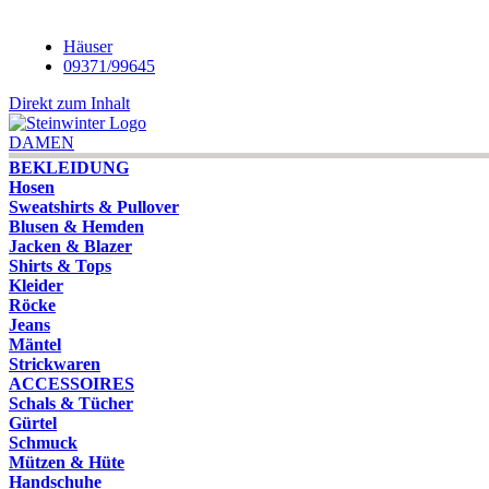
Häuser
09371/99645
Direkt zum Inhalt
DAMEN
BEKLEIDUNG
Hosen
Sweatshirts & Pullover
Blusen & Hemden
Jacken & Blazer
Shirts & Tops
Kleider
Röcke
Jeans
Mäntel
Strickwaren
ACCESSOIRES
Schals & Tücher
Gürtel
Schmuck
Mützen & Hüte
Handschuhe