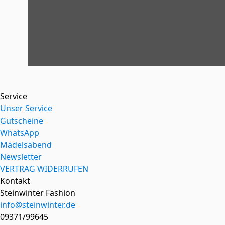
Service
Unser Service
Gutscheine
WhatsApp
Mädelsabend
Newsletter
VERTRAG WIDERRUFEN
Kontakt
Steinwinter Fashion
info@steinwinter.de
09371/99645